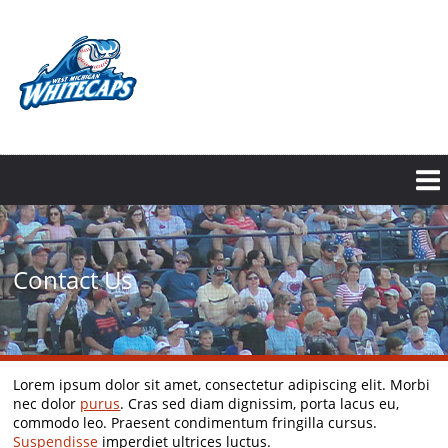
Skip
to
main
content
Contact Us
Lorem ipsum dolor sit amet, consectetur adipiscing elit. Morbi
nec dolor
purus
. Cras sed diam dignissim, porta lacus eu,
commodo leo. Praesent condimentum fringilla cursus.
Suspendisse
imperdiet ultrices luctus.